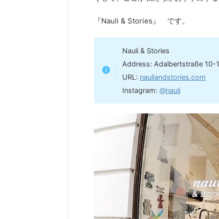
『Nauli & Stories』 です。
Nauli & Stories
Address: Adalbertstraße 10
URL:
nauliandstories.com
Instagram:
@nauli